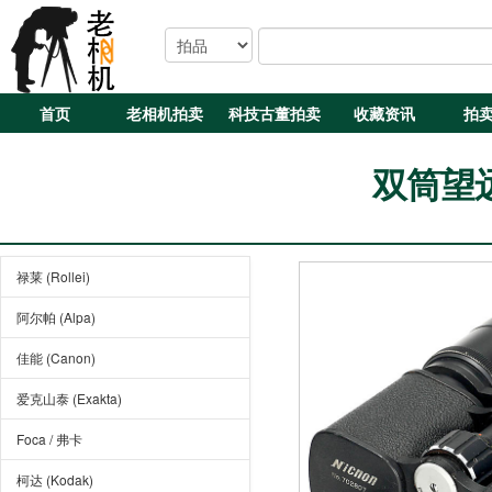
首页
老相机拍卖
科技古董拍卖
收藏资讯
拍
双筒望远
禄莱 (Rollei)
阿尔帕 (Alpa)
佳能 (Canon)
爱克山泰 (Exakta)
Foca / 弗卡
柯达 (Kodak)