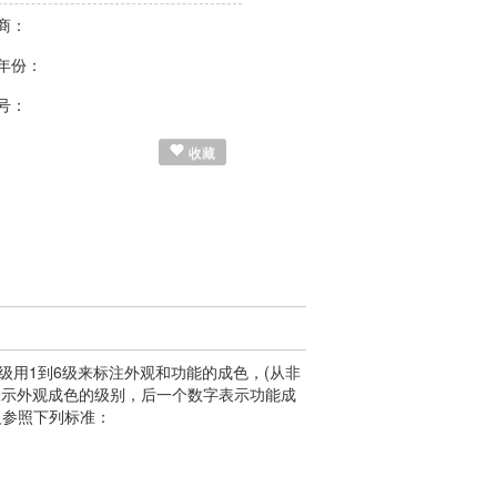
商：
年份：
号：
收藏
用1到6级来标注外观和功能的成色，(从非
表示外观成色的级别，后一个数字表示功能成
定义参照下列标准：