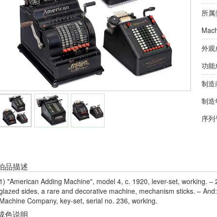
所属
Mach
外观
功能
制造
制造
序列
拍品描述
1) "American Adding Machine", model 4, c. 1920, lever-set, working. – 2)
glazed sides, a rare and decorative machine, mechanism sticks. – And:
Machine Company, key-set, serial no. 236, working.
成色说明