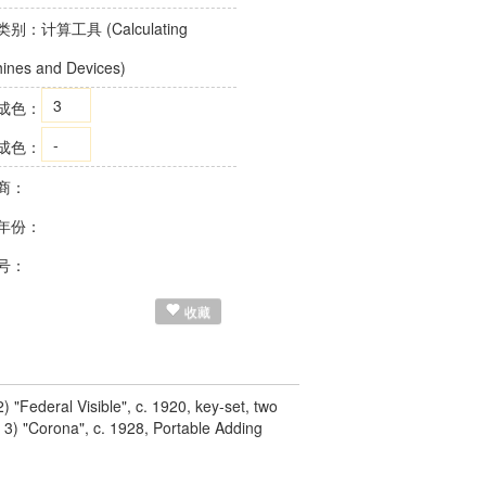
类别：
计算工具 (Calculating
ines and Devices)
3
成色：
-
成色：
商：
年份：
号：
收藏
 "Federal Visible", c. 1920, key-set, two
 3) "Corona", c. 1928, Portable Adding