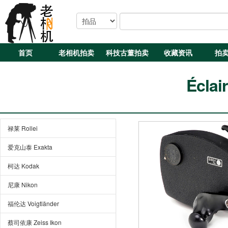
首页
老相机拍卖
科技古董拍卖
收藏资讯
拍
Éclai
禄莱 Rollei
爱克山泰 Exakta
柯达 Kodak
尼康 Nikon
福伦达 Voigtländer
蔡司依康 Zeiss Ikon