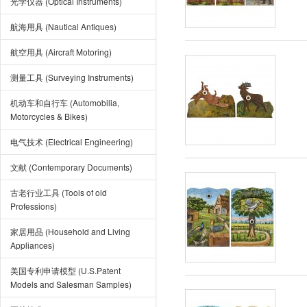
光学仪器 (Optical Instruments)
航海用具 (Nautical Antiques)
航空用具 (Aircraft Motoring)
测量工具 (Surveying Instruments)
机动车和自行车 (Automobilia,
Motorcycles & Bikes)
电气技术 (Electrical Engineering)
文献 (Contemporary Documents)
古老行业工具 (Tools of old
Professions)
家居用品 (Household and Living
Appliances)
美国专利申请模型 (U.S.Patent
Models and Salesman Samples)