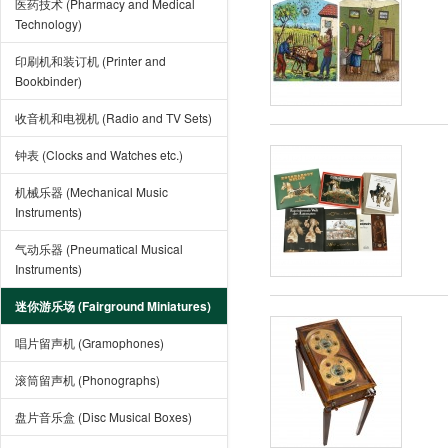
医药技术 (Pharmacy and Medical
Technology)
印刷机和装订机 (Printer and
Bookbinder)
收音机和电视机 (Radio and TV Sets)
钟表 (Clocks and Watches etc.)
机械乐器 (Mechanical Music
Instruments)
气动乐器 (Pneumatical Musical
Instruments)
迷你游乐场 (Fairground Miniatures)
唱片留声机 (Gramophones)
滚筒留声机 (Phonographs)
盘片音乐盒 (Disc Musical Boxes)