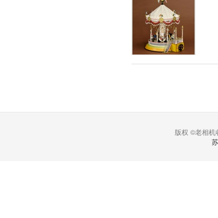
版权 ©老相机收
苏