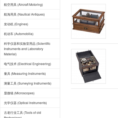
航空用具 (Aircraft Motoring)
航海用具 (Nautical Antiques)
发动机 (Engines)
机动车 (Automobilia)
科学仪器和实验室用品 (Scientific
Instruments and Laboratory
Material)
电气技术 (Electrical Engineering)
量具 (Measuring Instruments)
测量工具 (Surveying Instruments)
显微镜 (Microscopes)
光学仪器 (Optical Instruments)
古老行业工具 (Tools of old
Professions)