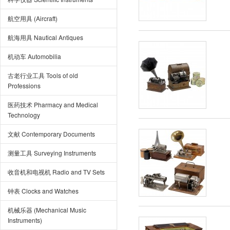
航空用具 (Aircraft)
航海用具 Nautical Antiques
机动车 Automobilia
古老行业工具 Tools of old
Professions
医药技术 Pharmacy and Medical
Technology
文献 Contemporary Documents
测量工具 Surveying Instruments
收音机和电视机 Radio and TV Sets
钟表 Clocks and Watches
机械乐器 (Mechanical Music
Instruments)