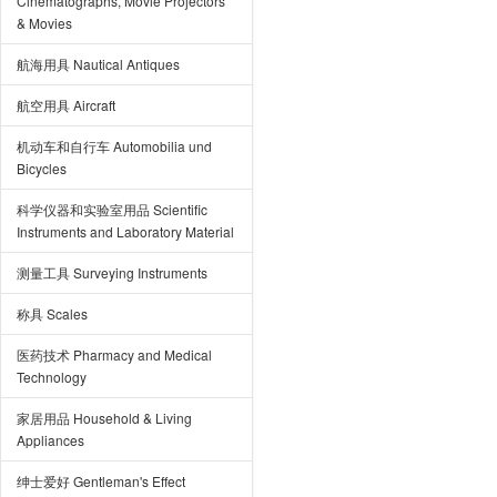
Cinematographs, Movie Projectors
& Movies
航海用具 Nautical Antiques
航空用具 Aircraft
机动车和自行车 Automobilia und
Bicycles
科学仪器和实验室用品 Scientific
Instruments and Laboratory Material
测量工具 Surveying Instruments
称具 Scales
医药技术 Pharmacy and Medical
Technology
家居用品 Household & Living
Appliances
绅士爱好 Gentleman's Effect