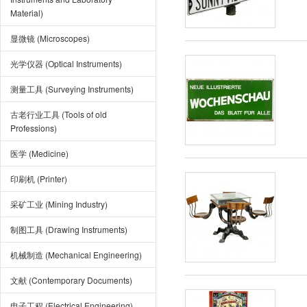
Material)
显微镜 (Microscopes)
光学仪器 (Optical Instruments)
测量工具 (Surveying Instruments)
古老行业工具 (Tools of old
Professions)
医学 (Medicine)
印刷机 (Printer)
采矿工业 (Mining Industry)
制图工具 (Drawing Instruments)
机械制造 (Mechanical Engineering)
文献 (Contemporary Documents)
电子工程 (Electrical Engineering)