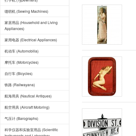
缝纫机 (Sewing Machines)
家居用品 (Household and Living
Appliances)
家用电器 (Electrical Appliances)
机动车 (Automobilia)
摩托车 (Motorcycles)
自行车 (Bicycles)
铁路 (Railwayana)
航海用具 (Nautical Antiques)
航空用具 (Aircraft Motoring)
气压计 (Barographs)
科学仪器和实验室用品 (Scientific
Instruments and Laboratory