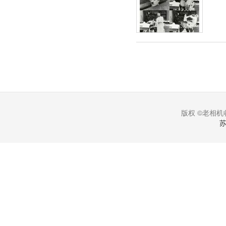
版权 ©老相机收
苏