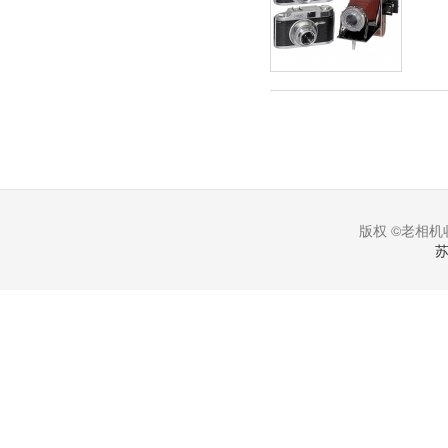
版权 ©老相机收
苏