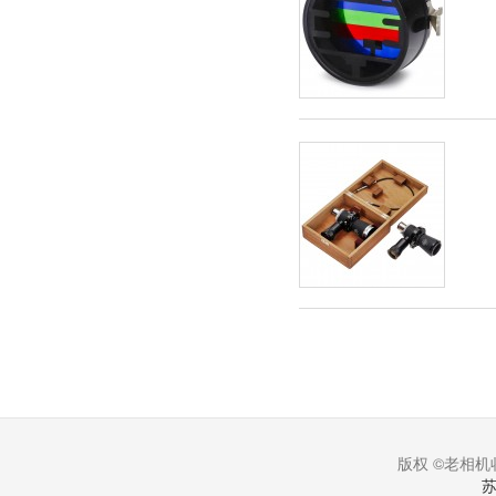
版权 ©老相机收
苏