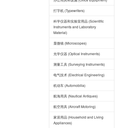
打字机 (Typewriters)
科学仪器和实验室用品 (Scientific
Instruments and Laboratory
Material)
显微镜 (Microscopes)
光学仪器 (Optical Instruments)
测量工具 (Surveying Instruments)
电气技术 (Electrical Engineering)
机动车 (Automobilia)
航海用具 (Nautical Antiques)
航空用具 (Aircraft Motoring)
家居用品 (Household and Living
Appliances)