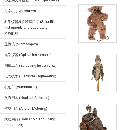
打字机 (Typewriters)
科学仪器和实验室用品 (Scientific
Instruments and Laboratory
Material)
显微镜 (Microscopes)
光学仪器 (Optical Instruments)
测量工具 (Surveying Instruments)
电气技术 (Electrical Engineering)
机动车 (Automobilia)
航海用具 (Nautical Antiques)
航空用具 (Aircraft Motoring)
家居用品 (Household and Living
Appliances)