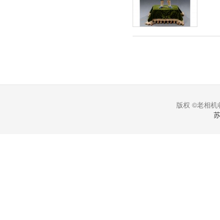
版权 ©老相机收
苏