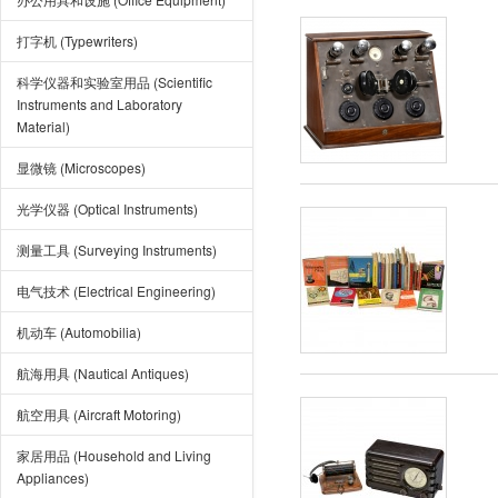
打字机 (Typewriters)
科学仪器和实验室用品 (Scientific
Instruments and Laboratory
Material)
显微镜 (Microscopes)
光学仪器 (Optical Instruments)
测量工具 (Surveying Instruments)
电气技术 (Electrical Engineering)
机动车 (Automobilia)
航海用具 (Nautical Antiques)
航空用具 (Aircraft Motoring)
家居用品 (Household and Living
Appliances)