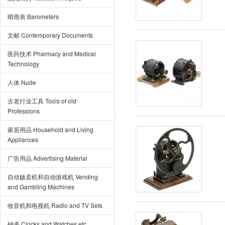
晴雨表 Barometers
文献 Contemporary Documents
医药技术 Pharmacy and Medical
Technology
人体 Nude
古老行业工具 Tools of old
Professions
家居用品 Household and Living
Appliances
广告用品 Advertising Material
自动贩卖机和自动游戏机 Vending
and Gambling Machines
收音机和电视机 Radio and TV Sets
钟表 Clocks and Watches etc.