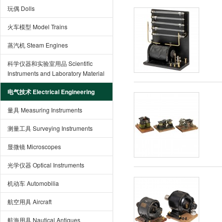
玩偶 Dolls
火车模型 Model Trains
蒸汽机 Steam Engines
科学仪器和实验室用品 Scientific
Instruments and Laboratory Material
电气技术 Electrical Engineering
量具 Measuring Instruments
测量工具 Surveying Instruments
显微镜 Microscopes
光学仪器 Optical Instruments
机动车 Automobilia
航空用具 Aircraft
航海用具 Nautical Antiques