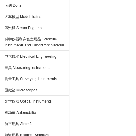
玩偶 Dolls
火车模型 Model Trains
蒸汽机 Steam Engines
科学仪器和实验室用品 Scientific
Instruments and Laboratory Material
电气技术 Electrical Engineering
量具 Measuring Instruments
测量工具 Surveying Instruments
显微镜 Microscopes
光学仪器 Optical Instruments
机动车 Automobilia
航空用具 Aircraft
航海用具 Nautical Antiques