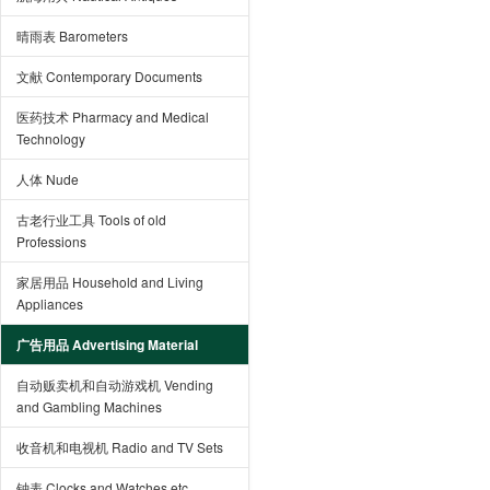
晴雨表 Barometers
文献 Contemporary Documents
医药技术 Pharmacy and Medical
Technology
人体 Nude
古老行业工具 Tools of old
Professions
家居用品 Household and Living
Appliances
广告用品 Advertising Material
自动贩卖机和自动游戏机 Vending
and Gambling Machines
收音机和电视机 Radio and TV Sets
钟表 Clocks and Watches etc.