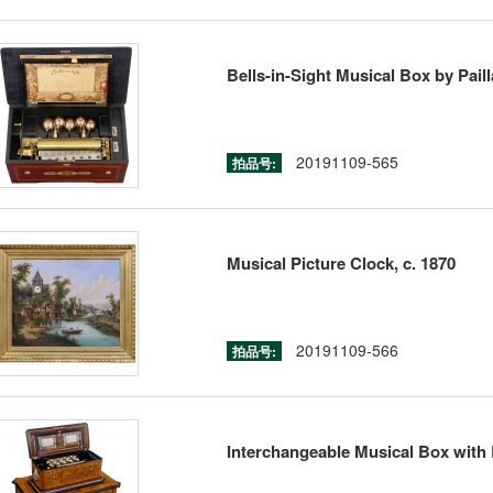
Bells-in-Sight Musical Box by Paill
20191109-565
拍品号:
Musical Picture Clock, c. 1870
20191109-566
拍品号:
Interchangeable Musical Box with Be