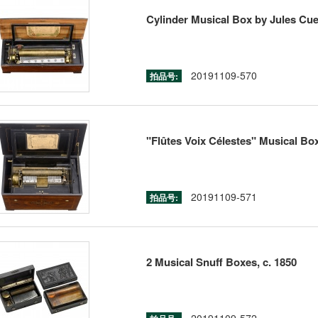
Cylinder Musical Box by Jules Cue
20191109-570
拍品号:
"Flûtes Voix Célestes" Musical Bo
20191109-571
拍品号:
2 Musical Snuff Boxes, c. 1850