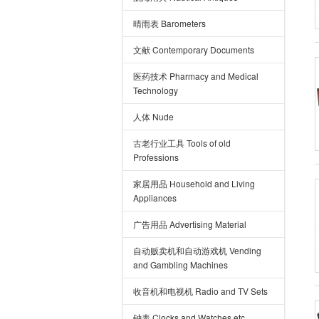
晴雨表 Barometers
文献 Contemporary Documents
医药技术 Pharmacy and Medical
Technology
人体 Nude
古老行业工具 Tools of old
Professions
家居用品 Household and Living
Appliances
广告用品 Advertising Material
自动贩卖机和自动游戏机 Vending
and Gambling Machines
收音机和电视机 Radio and TV Sets
钟表 Clocks and Watches etc.