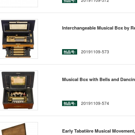
20191109-572
拍品号:
Interchangeable Musical Box by R
20191109-573
拍品号:
Musical Box with Bells and Dancin
20191109-574
拍品号:
Early Tabatière Musical Movement,