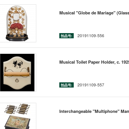
Musical "Globe de Mariage" (Glass
20191109-556
拍品号:
Musical Toilet Paper Holder, c. 192
20191109-557
拍品号:
Interchangeable "Multiphone" Man