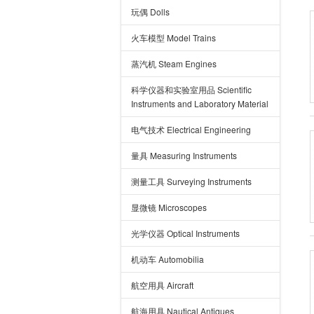
玩偶 Dolls
火车模型 Model Trains
蒸汽机 Steam Engines
科学仪器和实验室用品 Scientific
Instruments and Laboratory Material
电气技术 Electrical Engineering
量具 Measuring Instruments
测量工具 Surveying Instruments
显微镜 Microscopes
光学仪器 Optical Instruments
机动车 Automobilia
航空用具 Aircraft
航海用具 Nautical Antiques