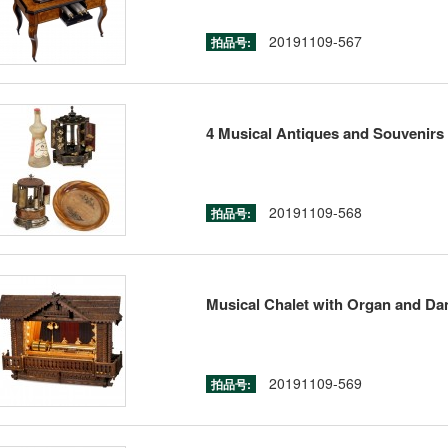
20191109-567
拍品号:
4 Musical Antiques and Souvenirs
20191109-568
拍品号:
Musical Chalet with Organ and Dan
20191109-569
拍品号: