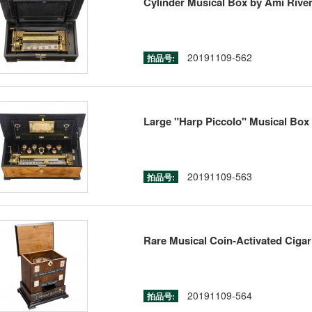
Cylinder Musical Box by Ami Rivenc
20191109-562
拍品号:
Large "Harp Piccolo" Musical Box w
20191109-563
拍品号:
Rare Musical Coin-Activated Cigar 
20191109-564
拍品号: