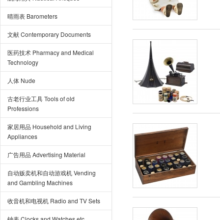
晴雨表 Barometers
文献 Contemporary Documents
医药技术 Pharmacy and Medical
Technology
人体 Nude
古老行业工具 Tools of old
Professions
家居用品 Household and Living
Appliances
广告用品 Advertising Material
自动贩卖机和自动游戏机 Vending
and Gambling Machines
收音机和电视机 Radio and TV Sets
钟表 Clocks and Watches etc.