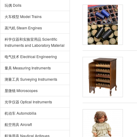
玩偶 Dolls
火车模型 Model Trains
蒸汽机 Steam Engines
科学仪器和实验室用品 Scientific
Instruments and Laboratory Material
电气技术 Electrical Engineering
量具 Measuring Instruments
测量工具 Surveying Instruments
显微镜 Microscopes
光学仪器 Optical Instruments
机动车 Automobilia
航空用具 Aircraft
航海用具 Nautical Antiques