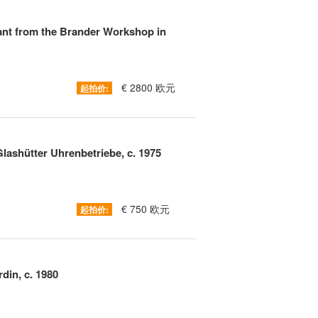
ant from the Brander Workshop in
€ 2800 欧元
起拍价:
ashütter Uhrenbetriebe, c. 1975
€ 750 欧元
起拍价:
din, c. 1980