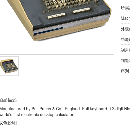
所属
Mach
外观
功能
制造
制造
序列
拍品描述
Manufactured by Bell Punch & Co., England. Full keyboard, 12-digit Nixi
world's first electronic desktop calculator.
成色说明