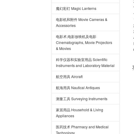
魔幻彩灯 Magic Lanterns
电影机和附件 Movie Cameras &
Accessories
电影术,电影放映机及电影
Cinematographs, Movie Projectors
& Movies
科学仪器和实验室用品 Scientific
Instruments and Laboratory Material
航空用具 Aircraft
航海用具 Nautical Antiques
测量工具 Surveying Instruments
家居用品 Household & Living
Appliances
医药技术 Pharmacy and Medical
Technology