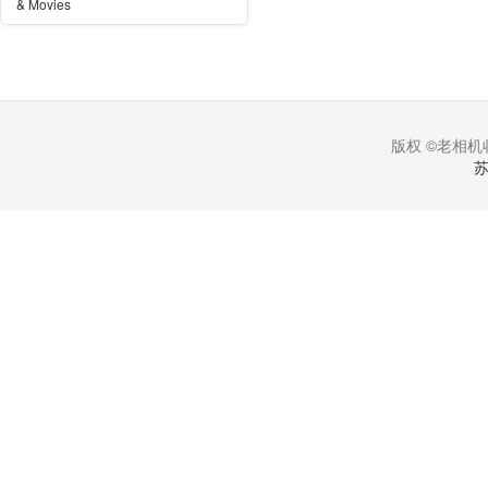
& Movies
版权 ©老相机收
苏