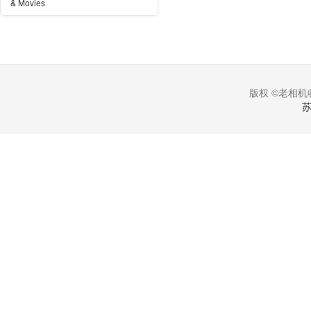
& Movies
版权 ©老相机收
苏