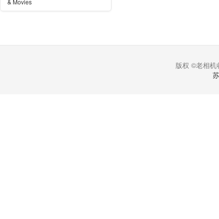
& Movies
版权 ©老相机收
苏