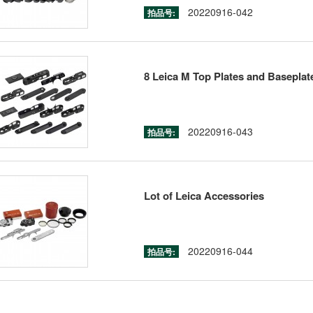
20220916-042
拍品号:
8 Leica M Top Plates and Baseplat
20220916-043
拍品号:
Lot of Leica Accessories
20220916-044
拍品号: