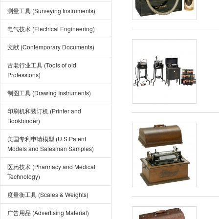
测量工具 (Surveying Instruments)
电气技术 (Electrical Engineering)
文献 (Contemporary Documents)
古老行业工具 (Tools of old
Professions)
制图工具 (Drawing Instruments)
印刷机和装订机 (Printer and
Bookbinder)
美国专利申请模型 (U.S.Patent
Models and Salesman Samples)
医药技术 (Pharmacy and Medical
Technology)
度量衡工具 (Scales & Weights)
广告用品 (Advertising Material)