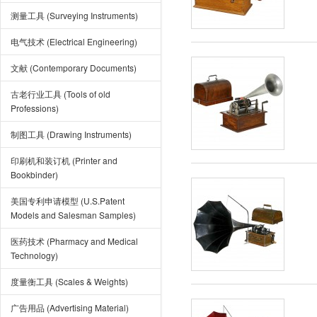
测量工具 (Surveying Instruments)
电气技术 (Electrical Engineering)
文献 (Contemporary Documents)
古老行业工具 (Tools of old
Professions)
制图工具 (Drawing Instruments)
印刷机和装订机 (Printer and
Bookbinder)
美国专利申请模型 (U.S.Patent
Models and Salesman Samples)
医药技术 (Pharmacy and Medical
Technology)
度量衡工具 (Scales & Weights)
广告用品 (Advertising Material)