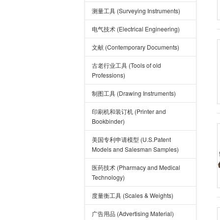
测量工具 (Surveying Instruments)
电气技术 (Electrical Engineering)
文献 (Contemporary Documents)
古老行业工具 (Tools of old
Professions)
制图工具 (Drawing Instruments)
印刷机和装订机 (Printer and
Bookbinder)
美国专利申请模型 (U.S.Patent
Models and Salesman Samples)
医药技术 (Pharmacy and Medical
Technology)
度量衡工具 (Scales & Weights)
广告用品 (Advertising Material)