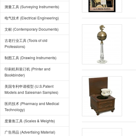
测量工具 (Surveying Instruments)
电气技术 (Electrical Engineering)
文献 (Contemporary Documents)
古老行业工具 (Tools of old
Professions)
制图工具 (Drawing Instruments)
印刷机和装订机 (Printer and
Bookbinder)
美国专利申请模型 (U.S.Patent
Models and Salesman Samples)
医药技术 (Pharmacy and Medical
Technology)
度量衡工具 (Scales & Weights)
广告用品 (Advertising Material)