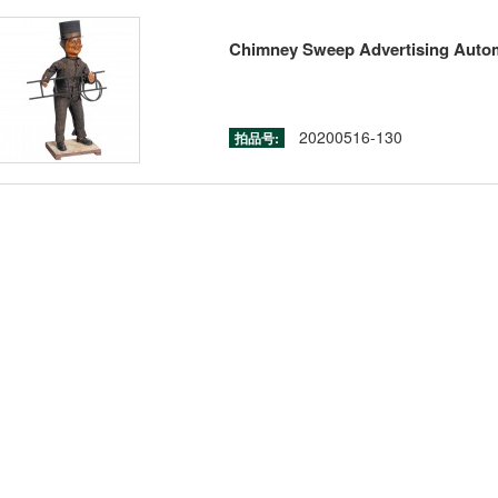
Chimney Sweep Advertising Autom
20200516-130
拍品号: