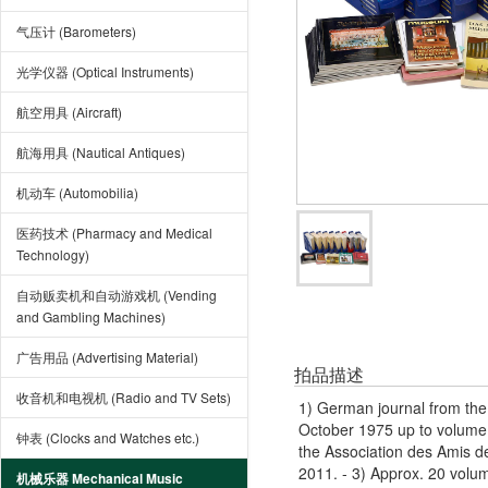
气压计 (Barometers)
光学仪器 (Optical Instruments)
航空用具 (Aircraft)
航海用具 (Nautical Antiques)
机动车 (Automobilia)
医药技术 (Pharmacy and Medical
Technology)
自动贩卖机和自动游戏机 (Vending
and Gambling Machines)
广告用品 (Advertising Material)
拍品描述
收音机和电视机 (Radio and TV Sets)
1) German journal from the 
October 1975 up to volume
钟表 (Clocks and Watches etc.)
the Association des Amis d
2011. - 3) Approx. 20 volum
机械乐器 Mechanical Music