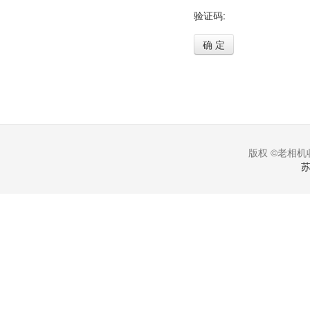
验证码:
确 定
版权 ©老相机收
苏