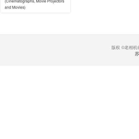
(Cinematographs, Movie Projectors
and Movies)
版权 ©老相机收
苏