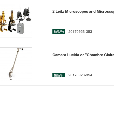
2 Leitz Microscopes and Microsc
20170923-353
拍品号:
Camera Lucida or "Chambre Claire 
20170923-354
拍品号: