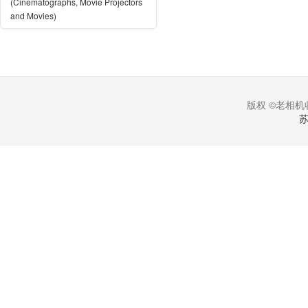
(Cinematographs, Movie Projectors
and Movies)
版权 ©老相机收
苏