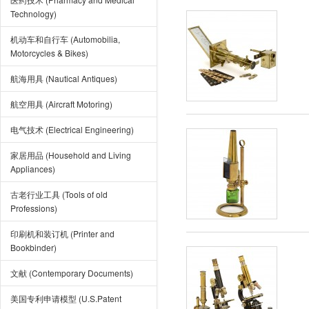
Technology)
机动车和自行车 (Automobilia,
Motorcycles & Bikes)
航海用具 (Nautical Antiques)
航空用具 (Aircraft Motoring)
电气技术 (Electrical Engineering)
家居用品 (Household and Living
Appliances)
古老行业工具 (Tools of old
Professions)
印刷机和装订机 (Printer and
Bookbinder)
文献 (Contemporary Documents)
美国专利申请模型 (U.S.Patent