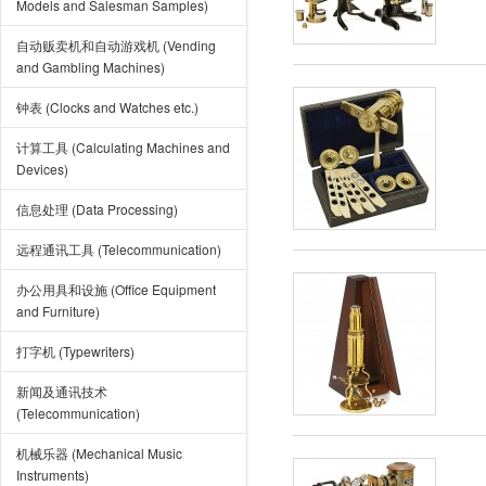
Models and Salesman Samples)
自动贩卖机和自动游戏机 (Vending
and Gambling Machines)
钟表 (Clocks and Watches etc.)
计算工具 (Calculating Machines and
Devices)
信息处理 (Data Processing)
远程通讯工具 (Telecommunication)
办公用具和设施 (Office Equipment
and Furniture)
打字机 (Typewriters)
新闻及通讯技术
(Telecommunication)
机械乐器 (Mechanical Music
Instruments)