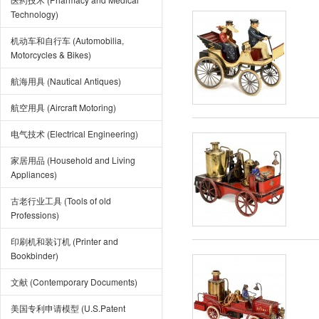
Technology)
机动车和自行车 (Automobilia,
Motorcycles & Bikes)
航海用具 (Nautical Antiques)
航空用具 (Aircraft Motoring)
电气技术 (Electrical Engineering)
家居用品 (Household and Living
Appliances)
古老行业工具 (Tools of old
Professions)
印刷机和装订机 (Printer and
Bookbinder)
文献 (Contemporary Documents)
美国专利申请模型 (U.S.Patent