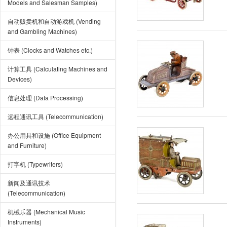
Models and Salesman Samples)
自动贩卖机和自动游戏机 (Vending
and Gambling Machines)
钟表 (Clocks and Watches etc.)
计算工具 (Calculating Machines and
Devices)
信息处理 (Data Processing)
远程通讯工具 (Telecommunication)
办公用具和设施 (Office Equipment
and Furniture)
打字机 (Typewriters)
新闻及通讯技术
(Telecommunication)
机械乐器 (Mechanical Music
Instruments)