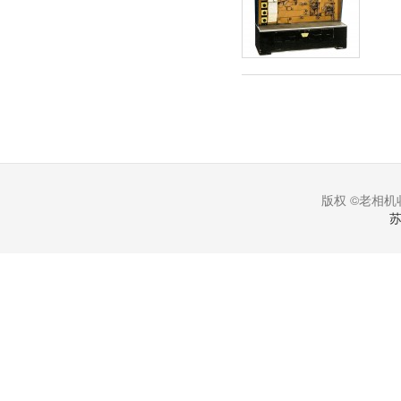
版权 ©老相机收
苏