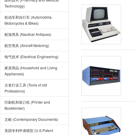
Technology)
机动车和自行车 (Automobilia,
Motorcycles & Bikes)
航海用具 (Nautical Antiques)
航空用具 (Aircraft Motoring)
电气技术 (Electrical Engineering)
家居用品 (Household and Living
Appliances)
古老行业工具 (Tools of old
Professions)
印刷机和装订机 (Printer and
Bookbinder)
文献 (Contemporary Documents)
美国专利申请模型 (U.S.Patent