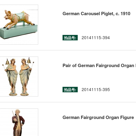
German Carousel Piglet, c. 1910
20141115-394
拍品号:
Pair of German Fairground Organ 
20141115-395
拍品号:
German Fairground Organ Figure