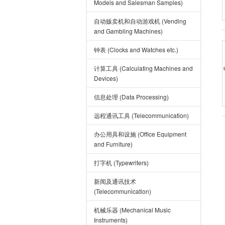
Models and Salesman Samples)
自动贩卖机和自动游戏机 (Vending
and Gambling Machines)
钟表 (Clocks and Watches etc.)
计算工具 (Calculating Machines and
Devices)
信息处理 (Data Processing)
远程通讯工具 (Telecommunication)
办公用具和设施 (Office Equipment
and Furniture)
打字机 (Typewriters)
新闻及通讯技术
(Telecommunication)
机械乐器 (Mechanical Music
Instruments)