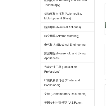
Technology)
机动车和自行车 (Automobilia,
Motorcycles & Bikes)
航海用具 (Nautical Antiques)
航空用具 (Aircraft Motoring)
电气技术 (Electrical Engineering)
家居用品 (Household and Living
Appliances)
古老行业工具 (Tools of old
Professions)
印刷机和装订机 (Printer and
Bookbinder)
文献 (Contemporary Documents)
美国专利申请模型 (U.S.Patent