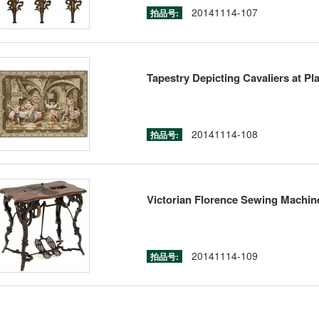
20141114-107
拍品号:
Tapestry Depicting Cavaliers at Pl
20141114-108
拍品号:
Victorian Florence Sewing Machine
20141114-109
拍品号: