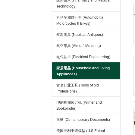
Technology)
机动车和自行车 (Automobilia,
Motorcycles & Bikes)
航海用具 (Nautical Antiques)
航空用具 (Aircraft Motoring)
电气技术 (Electrical Engineering)
家居用品 (Household and Living
Appliances)
古老行业工具 (Tools of old
Professions)
印刷机和装订机 (Printer and
Bookbinder)
文献 (Contemporary Documents)
美国专利申请模型 (U.S.Patent