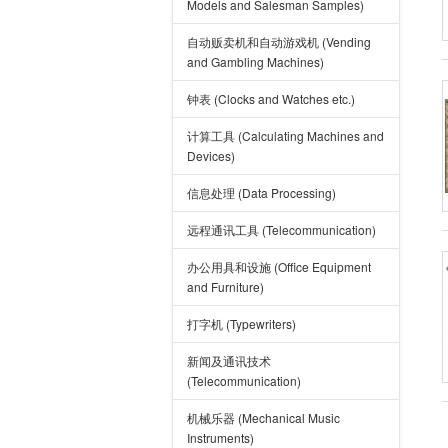
Models and Salesman Samples)
自动贩卖机和自动游戏机 (Vending
and Gambling Machines)
钟表 (Clocks and Watches etc.)
计算工具 (Calculating Machines and
Devices)
信息处理 (Data Processing)
远程通讯工具 (Telecommunication)
办公用具和设施 (Office Equipment
and Furniture)
打字机 (Typewriters)
新闻及通讯技术
(Telecommunication)
机械乐器 (Mechanical Music
Instruments)