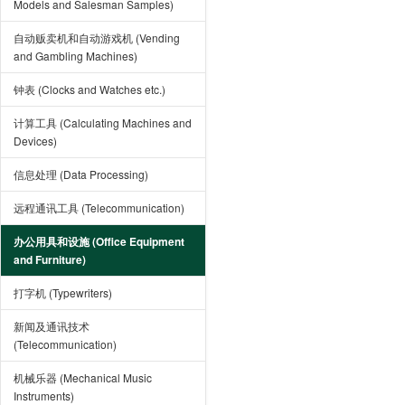
Models and Salesman Samples)
自动贩卖机和自动游戏机 (Vending
and Gambling Machines)
钟表 (Clocks and Watches etc.)
计算工具 (Calculating Machines and
Devices)
信息处理 (Data Processing)
远程通讯工具 (Telecommunication)
办公用具和设施 (Office Equipment
and Furniture)
打字机 (Typewriters)
新闻及通讯技术
(Telecommunication)
机械乐器 (Mechanical Music
Instruments)