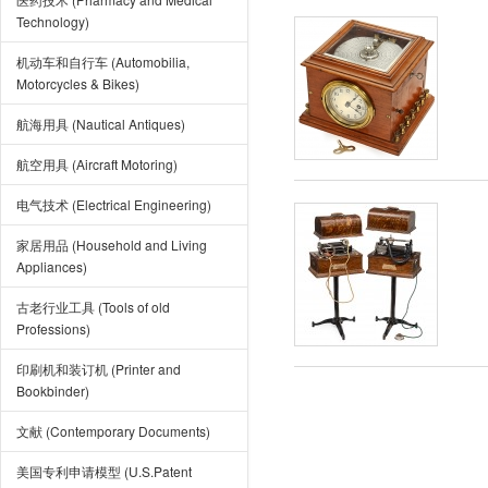
Technology)
机动车和自行车 (Automobilia,
Motorcycles & Bikes)
航海用具 (Nautical Antiques)
航空用具 (Aircraft Motoring)
电气技术 (Electrical Engineering)
家居用品 (Household and Living
Appliances)
古老行业工具 (Tools of old
Professions)
印刷机和装订机 (Printer and
Bookbinder)
文献 (Contemporary Documents)
美国专利申请模型 (U.S.Patent