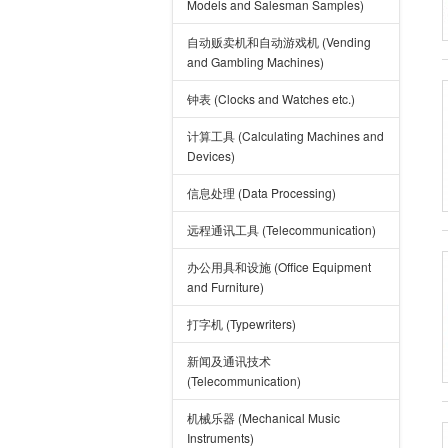
Models and Salesman Samples)
自动贩卖机和自动游戏机 (Vending
and Gambling Machines)
钟表 (Clocks and Watches etc.)
计算工具 (Calculating Machines and
Devices)
信息处理 (Data Processing)
远程通讯工具 (Telecommunication)
办公用具和设施 (Office Equipment
and Furniture)
打字机 (Typewriters)
新闻及通讯技术
(Telecommunication)
机械乐器 (Mechanical Music
Instruments)