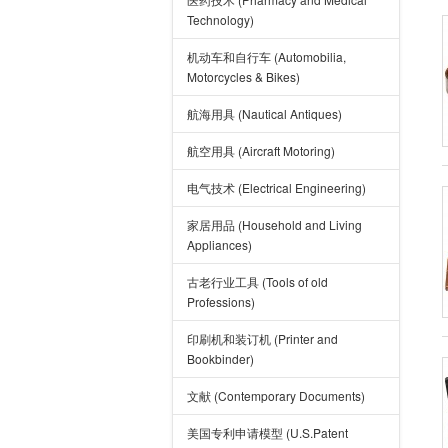
Technology)
机动车和自行车 (Automobilia,
Motorcycles & Bikes)
航海用具 (Nautical Antiques)
航空用具 (Aircraft Motoring)
电气技术 (Electrical Engineering)
家居用品 (Household and Living
Appliances)
古老行业工具 (Tools of old
Professions)
印刷机和装订机 (Printer and
Bookbinder)
文献 (Contemporary Documents)
美国专利申请模型 (U.S.Patent