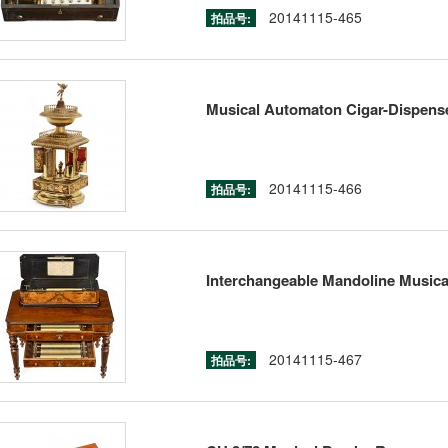
20141115-465
拍品号:
Musical Automaton Cigar-Dispens
20141115-466
拍品号:
Interchangeable Mandoline Musica
20141115-467
拍品号: