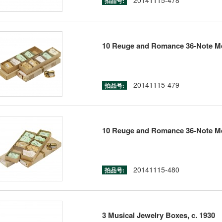
20141115-478
拍品号:
10 Reuge and Romance 36-Note Me
20141115-479
拍品号:
10 Reuge and Romance 36-Note Me
20141115-480
拍品号:
3 Musical Jewelry Boxes, c. 1930