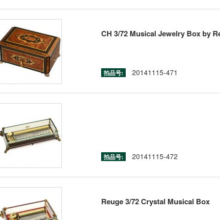
CH 3/72 Musical Jewelry Box by R
20141115-471
拍品号:
20141115-472
拍品号:
Reuge 3/72 Crystal Musical Box