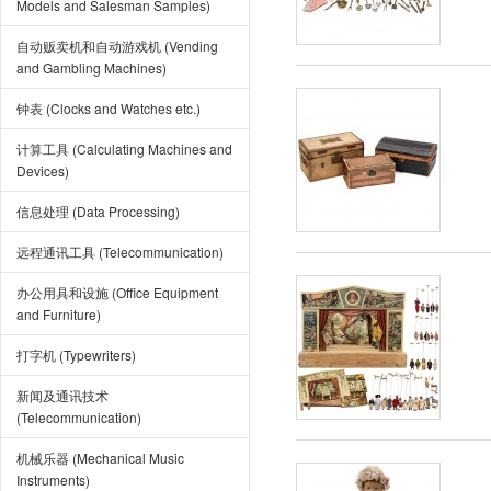
Models and Salesman Samples)
自动贩卖机和自动游戏机 (Vending
and Gambling Machines)
钟表 (Clocks and Watches etc.)
计算工具 (Calculating Machines and
Devices)
信息处理 (Data Processing)
远程通讯工具 (Telecommunication)
办公用具和设施 (Office Equipment
and Furniture)
打字机 (Typewriters)
新闻及通讯技术
(Telecommunication)
机械乐器 (Mechanical Music
Instruments)