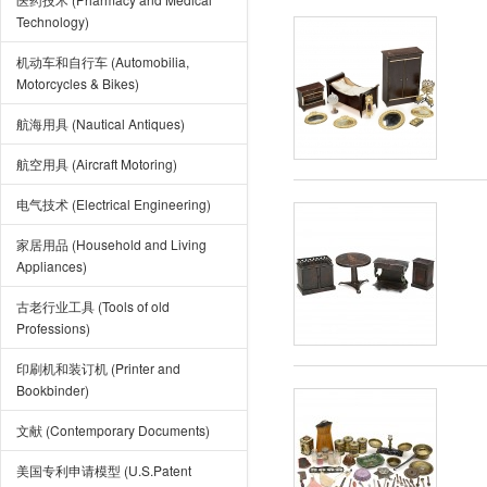
Technology)
机动车和自行车 (Automobilia,
Motorcycles & Bikes)
航海用具 (Nautical Antiques)
航空用具 (Aircraft Motoring)
电气技术 (Electrical Engineering)
家居用品 (Household and Living
Appliances)
古老行业工具 (Tools of old
Professions)
印刷机和装订机 (Printer and
Bookbinder)
文献 (Contemporary Documents)
美国专利申请模型 (U.S.Patent