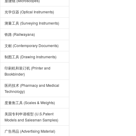
显微镜 (Microscopes)
光学仪器 (Optical Instruments)
测量工具 (Surveying Instruments)
铁路 (Railwayana)
文献 (Contemporary Documents)
制图工具 (Drawing Instruments)
印刷机和装订机 (Printer and
Bookbinder)
医药技术 (Pharmacy and Medical
Technology)
度量衡工具 (Scales & Weights)
美国专利申请模型 (U.S.Patent
Models and Salesman Samples)
广告用品 (Advertising Material)