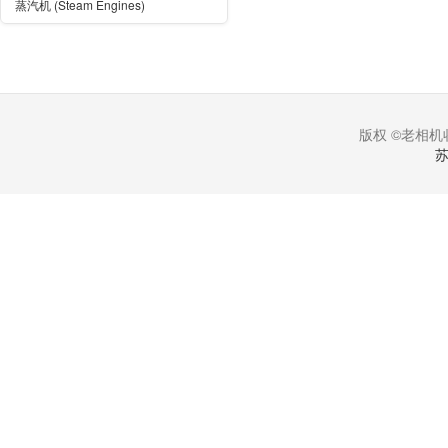
蒸汽机 (Steam Engines)
版权 ©老相机收
苏