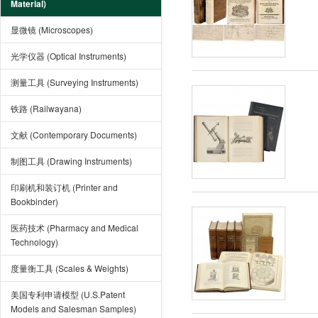
Material)
显微镜 (Microscopes)
光学仪器 (Optical Instruments)
测量工具 (Surveying Instruments)
铁路 (Railwayana)
文献 (Contemporary Documents)
制图工具 (Drawing Instruments)
印刷机和装订机 (Printer and
Bookbinder)
医药技术 (Pharmacy and Medical
Technology)
度量衡工具 (Scales & Weights)
美国专利申请模型 (U.S.Patent
Models and Salesman Samples)