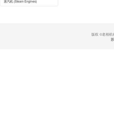
蒸汽机 (Steam Engines)
版权 ©老相机收
苏