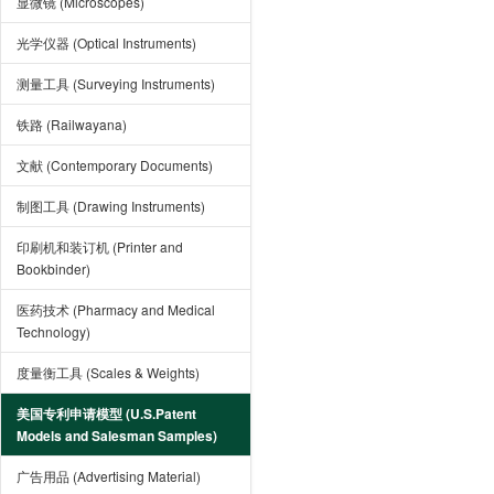
显微镜 (Microscopes)
光学仪器 (Optical Instruments)
测量工具 (Surveying Instruments)
铁路 (Railwayana)
文献 (Contemporary Documents)
制图工具 (Drawing Instruments)
印刷机和装订机 (Printer and
Bookbinder)
医药技术 (Pharmacy and Medical
Technology)
度量衡工具 (Scales & Weights)
美国专利申请模型 (U.S.Patent
Models and Salesman Samples)
广告用品 (Advertising Material)