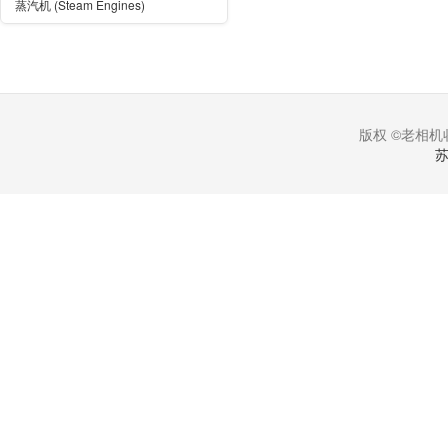
蒸汽机 (Steam Engines)
版权 ©老相机收
苏