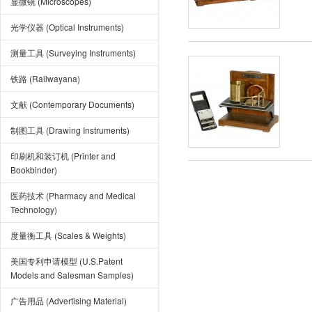
显微镜 (Microscopes)
光学仪器 (Optical Instruments)
测量工具 (Surveying Instruments)
铁路 (Railwayana)
文献 (Contemporary Documents)
制图工具 (Drawing Instruments)
印刷机和装订机 (Printer and
Bookbinder)
医药技术 (Pharmacy and Medical
Technology)
度量衡工具 (Scales & Weights)
美国专利申请模型 (U.S.Patent
Models and Salesman Samples)
广告用品 (Advertising Material)