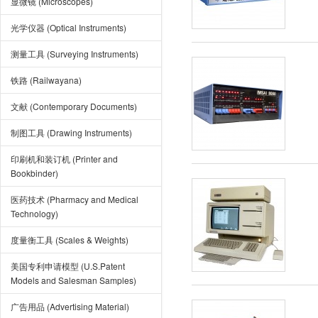
显微镜 (Microscopes)
光学仪器 (Optical Instruments)
测量工具 (Surveying Instruments)
铁路 (Railwayana)
文献 (Contemporary Documents)
制图工具 (Drawing Instruments)
印刷机和装订机 (Printer and
Bookbinder)
医药技术 (Pharmacy and Medical
Technology)
度量衡工具 (Scales & Weights)
美国专利申请模型 (U.S.Patent
Models and Salesman Samples)
广告用品 (Advertising Material)