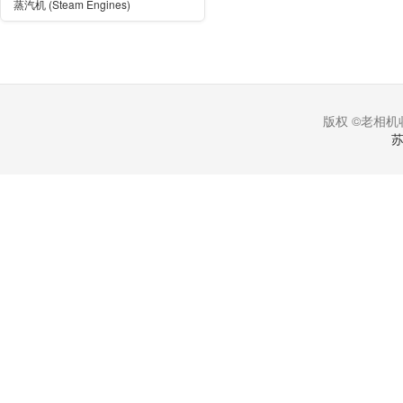
蒸汽机 (Steam Engines)
版权 ©老相机收
苏