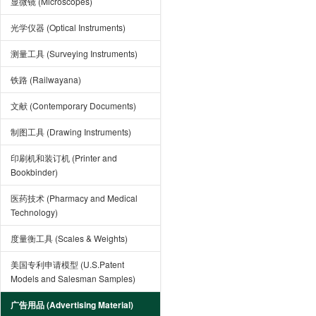
显微镜 (Microscopes)
光学仪器 (Optical Instruments)
测量工具 (Surveying Instruments)
铁路 (Railwayana)
文献 (Contemporary Documents)
制图工具 (Drawing Instruments)
印刷机和装订机 (Printer and
Bookbinder)
医药技术 (Pharmacy and Medical
Technology)
度量衡工具 (Scales & Weights)
美国专利申请模型 (U.S.Patent
Models and Salesman Samples)
广告用品 (Advertising Material)