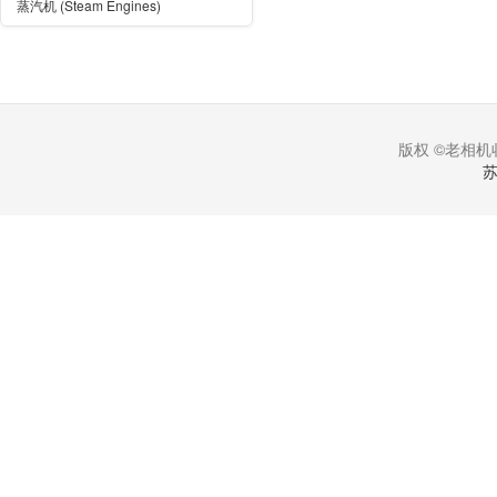
蒸汽机 (Steam Engines)
版权 ©老相机收
苏