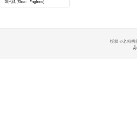
蒸汽机 (Steam Engines)
版权 ©老相机收
苏