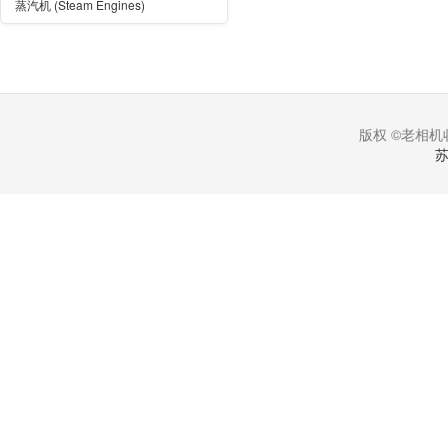
蒸汽机 (Steam Engines)
版权 ©老相机收
苏