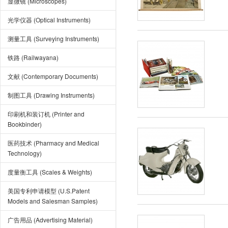
显微镜 (Microscopes)
光学仪器 (Optical Instruments)
测量工具 (Surveying Instruments)
铁路 (Railwayana)
文献 (Contemporary Documents)
制图工具 (Drawing Instruments)
印刷机和装订机 (Printer and
Bookbinder)
医药技术 (Pharmacy and Medical
Technology)
度量衡工具 (Scales & Weights)
美国专利申请模型 (U.S.Patent
Models and Salesman Samples)
广告用品 (Advertising Material)