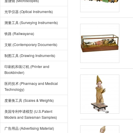
显微镜 (Microscopes)
光学仪器 (Optical Instruments)
测量工具 (Surveying Instruments)
铁路 (Railwayana)
文献 (Contemporary Documents)
制图工具 (Drawing Instruments)
印刷机和装订机 (Printer and
Bookbinder)
医药技术 (Pharmacy and Medical
Technology)
度量衡工具 (Scales & Weights)
美国专利申请模型 (U.S.Patent
Models and Salesman Samples)
广告用品 (Advertising Material)