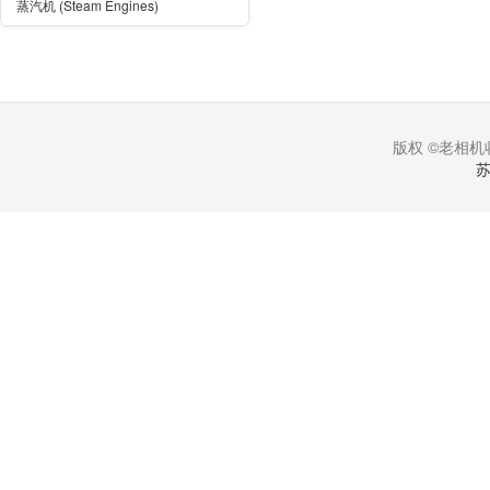
蒸汽机 (Steam Engines)
版权 ©老相机收
苏